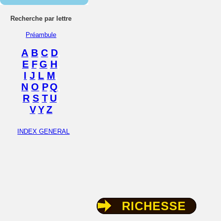
Recherche par lettre
Préambule
A
,
B
,
C
,
D
,
E
,
F
,
G
,
H
,
I
,
J
,
L
,
M
,
N
,
O
,
P
,
Q
,
R
,
S
,
T
,
U
,
V
,
Y
,
Z
INDEX GENERAL
RICHESSE