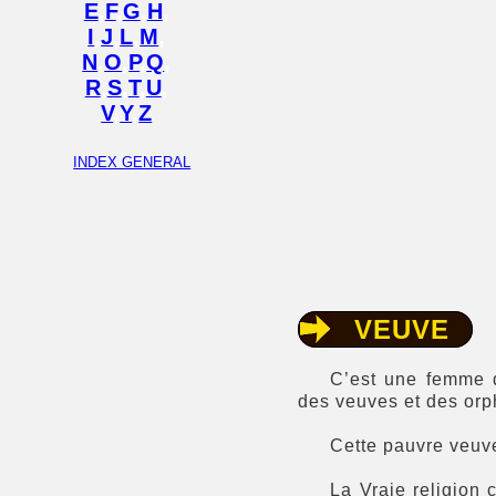
E
,
F
,
G
,
H
,
I
,
J
,
L
,
M
,
N
,
O
,
P
,
Q
,
R
,
S
,
T
,
U
,
V
,
Y
,
Z
INDEX GENERAL
VEUVE
C’est une femme q
des veuves et des orp
Cette pauvre veuve
La Vraie religion c