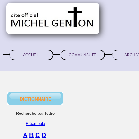
ACCUEIL
COMMUNAUTE
ARCHIV
DICTIONNAIRE
Recherche par lettre
Préambule
A
,
B
,
C
,
D
,