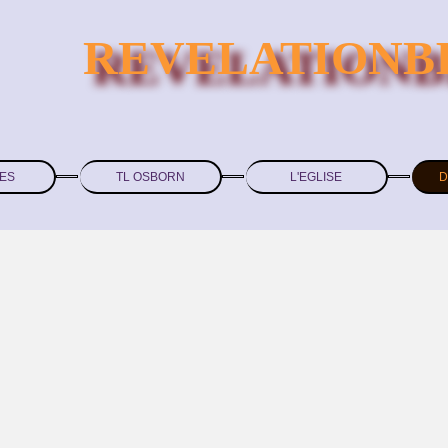
REVELATIONB
ES
TL OSBORN
L'EGLISE
D