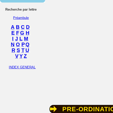
Recherche par lettre
Préambule
A
,
B
,
C
,
D
,
E
,
F
,
G
,
H
,
I
,
J
,
L
,
M
,
N
,
O
,
P
,
Q
,
R
,
S
,
T
,
U
,
V
,
Y
,
Z
INDEX GENERAL
PRE-ORDINATI