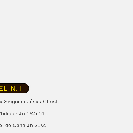
ËL
N.T
du Seigneur Jésus-Christ.
Philippe
Jn
1/45-51.
lée, de Cana
Jn
21/2.