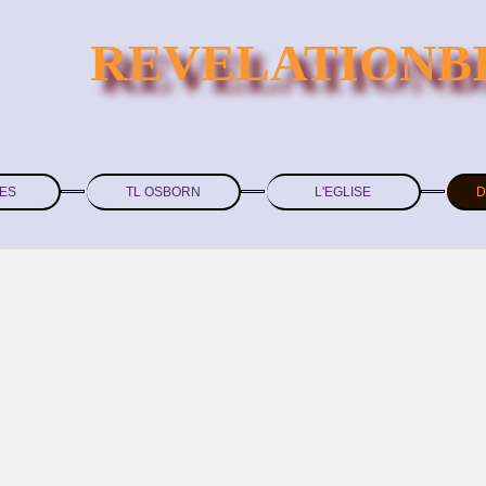
REVELATIONB
ES
TL OSBORN
L'EGLISE
D