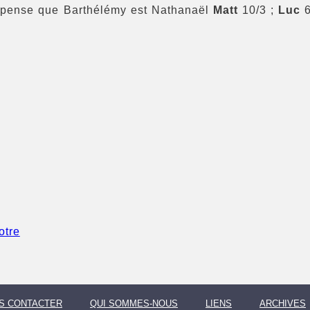
 pense que Barthélémy est Nathanaël
Matt
10/3 ;
Luc
6
S CONTACTER
QUI SOMMES-NOUS
LIENS
ARCHIVES