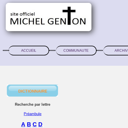
ACCUEIL
COMMUNAUTE
ARCHIV
DICTIONNAIRE
Recherche par lettre
Préambule
A
,
B
,
C
,
D
,