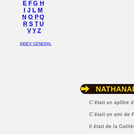
E
,
F
,
G
,
H
,
I
,
J
,
L
,
M
,
N
,
O
,
P
,
Q
,
R
,
S
,
T
,
U
,
V
,
Y
,
Z
INDEX GENERAL
NATHANA
C’était un apôtre 
C’était un ami de 
Il était de la Gali