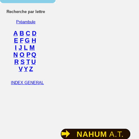
Recherche par lettre
Préambule
A
,
B
,
C
,
D
,
E
,
F
,
G
,
H
,
I
,
J
,
L
,
M
,
N
,
O
,
P
,
Q
,
R
,
S
,
T
,
U
,
V
,
Y
,
Z
INDEX GENERAL
NAHUM
A.T.