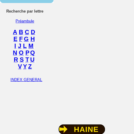
Recherche par lettre
Préambule
A
,
B
,
C
,
D
,
E
,
F
,
G
,
H
,
I
,
J
,
L
,
M
,
N
,
O
,
P
,
Q
,
R
,
S
,
T
,
U
,
V
,
Y
,
Z
INDEX GENERAL
HAINE