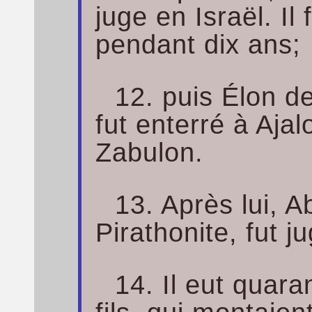
juge en Israël. Il 
pendant dix ans;
12. puis Élon d
fut enterré à Aja
Zabulon.
13. Après lui, Ab
Pirathonite, fut j
14. Il eut quaran