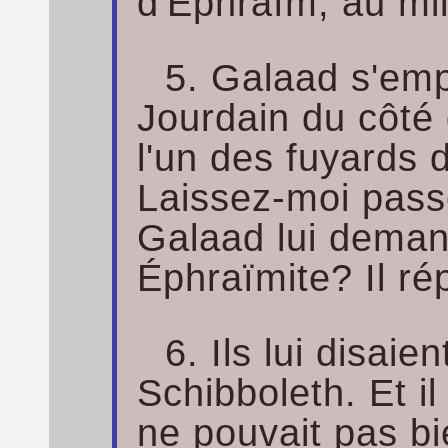
d'Éphraïm, au mi
5. Galaad s'em
Jourdain du côté
l'un des fuyards 
Laissez-moi pass
Galaad lui deman
Éphraïmite? Il ré
6. Ils lui disaie
Schibboleth. Et il 
ne pouvait pas b