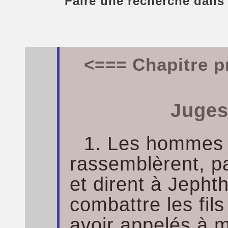
Faire une recherche dans
<=== Chapitre p
Juges
1. Les hommes 
rassemblèrent, pa
et dirent à Jepht
combattre les fi
avoir appelés à 