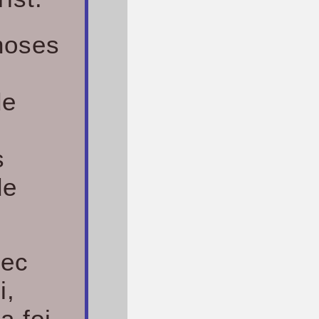
hoses
de
s
de
vec
i,
a foi