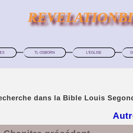
REVELATIONB
ES
TL OSBORN
L'EGLISE
D
recherche dans la Bible Louis Segon
Autr