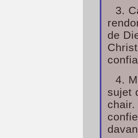
3. C
rendon
de Die
Christ
confia
4. M
sujet
chair.
confie
davan