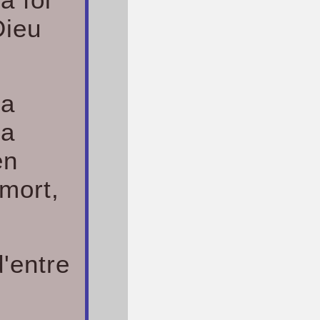
Dieu
la
la
en
mort,
d'entre