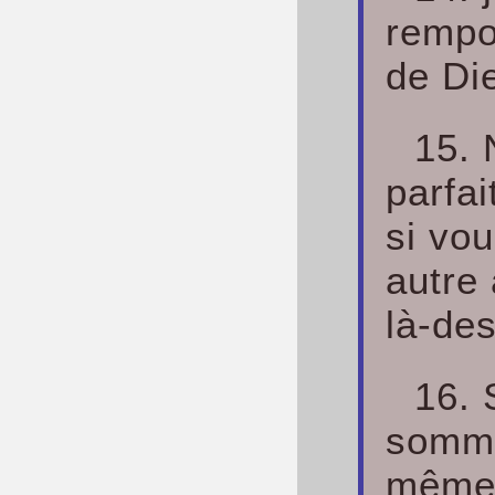
rempor
de Di
15. 
parfa
si vo
autre 
là-de
16. 
somme
même