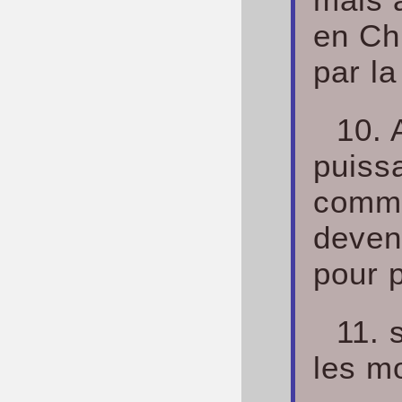
en Chr
par la
10. 
puissa
commu
deven
pour p
11. 
les mo