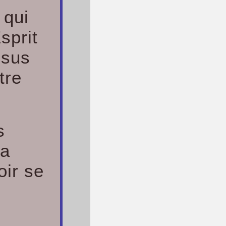
 qui
sprit
ésus
tre
s
la
oir se