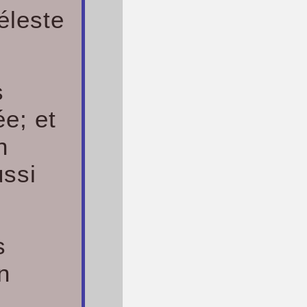
éleste
s
e; et
n
ussi
s
n