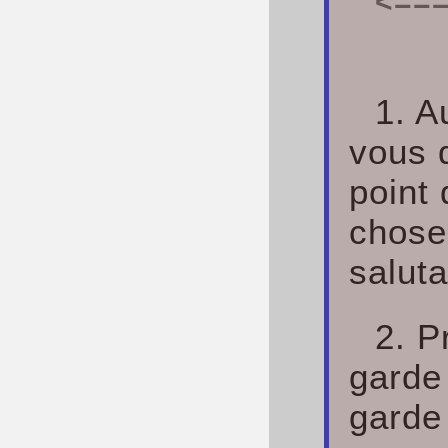
<===
1. A
vous 
point
chose
saluta
2. P
garde
garde