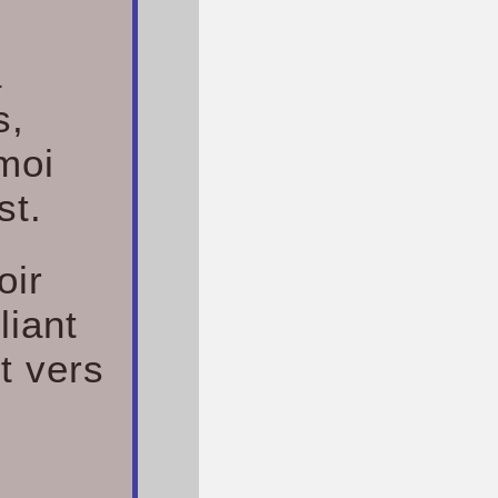
à
s,
 moi
st.
oir
liant
t vers