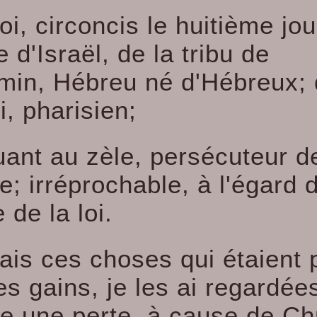
oi, circoncis le huitième jou
e d'Israël, de la tribu de
min, Hébreu né d'Hébreux; 
oi, pharisien;
uant au zèle, persécuteur d
se; irréprochable, à l'égard 
e de la loi.
ais ces choses qui étaient 
s gains, je les ai regardée
 une perte, à cause de Chr