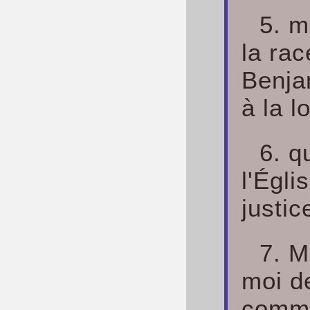
5. m
la rac
Benja
à la l
6. q
l'Égli
justic
7. M
moi de
comme