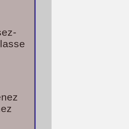
sez-
 lasse
enez
nez