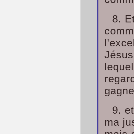
8. E
comme
l'exc
Jésus
lequel
regar
gagne
9. e
ma jus
mais a