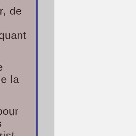
r, de
quant
e
de la
pour
s
ist.