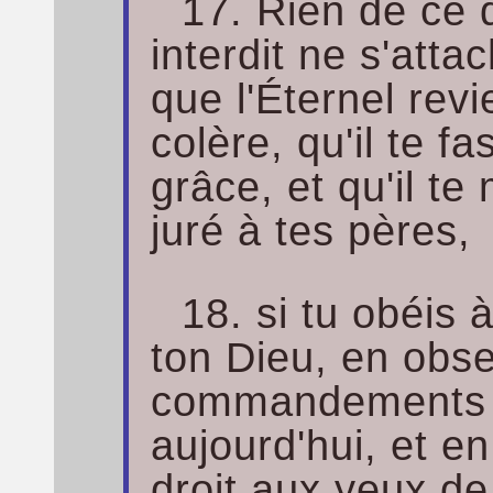
17. Rien de ce 
interdit ne s'atta
que l'Éternel rev
colère, qu'il te f
grâce, et qu'il te 
juré à tes pères,
18. si tu obéis à
ton Dieu, en obs
commandements q
aujourd'hui, et en
droit aux yeux de 