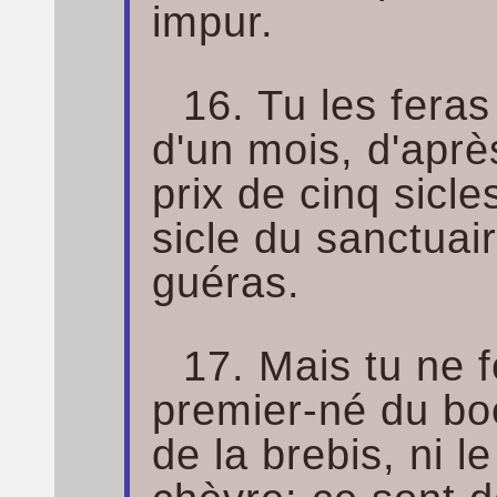
impur.
16. Tu les feras
d'un mois, d'aprè
prix de cinq sicle
sicle du sanctuair
guéras.
17. Mais tu ne f
premier-né du boe
de la brebis, ni l