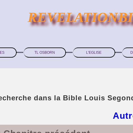
REVELATIONB
ES
TL OSBORN
L'EGLISE
D
recherche dans la Bible Louis Segon
Autr