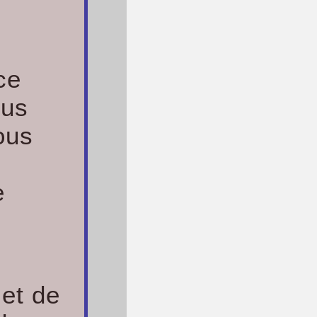
ce
ous
ous
e
 et de