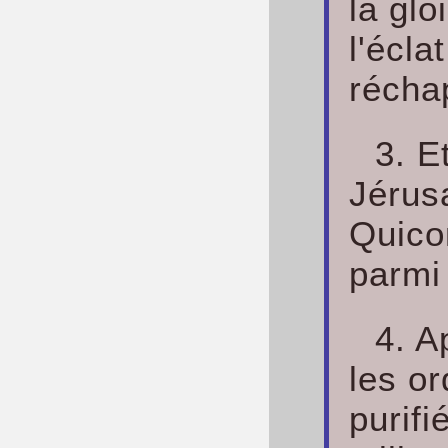
la glo
l'écla
récha
3. E
Jérus
Quico
parmi 
4. A
les or
purif