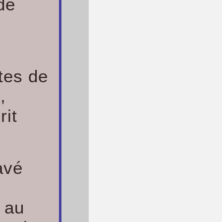
 de
stes de
,
rit
avé
 au