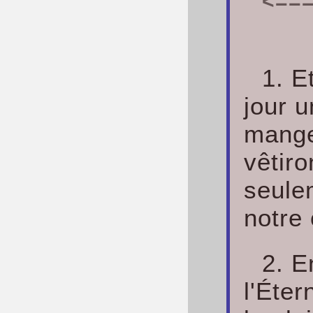
<===
1. E
jour 
mange
vêtir
seule
notre
2. E
l'Éter