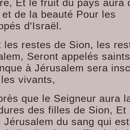
ire, Et le fruit du pays aura
t et de la beauté Pour les
ppés d'Israël.
t les restes de Sion, les re
alem, Seront appelés saints
nque à Jérusalem sera insc
les vivants,
près que le Seigneur aura l
dures des filles de Sion, Et
ié Jérusalem du sang qui est