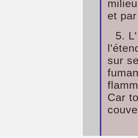
milieu
et par
5. L
l'éte
sur s
fumant
flamm
Car to
couve