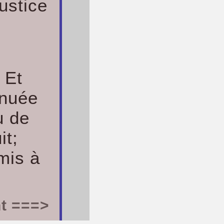
justice
.
 Et
 nuée
u de
it;
 mis à
nt ===>