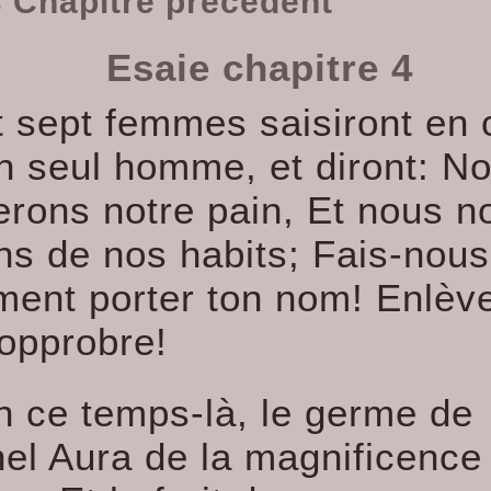
 Chapitre précédent
Esaie chapitre 4
t sept femmes saisiront en 
un seul homme, et diront: N
rons notre pain, Et nous n
ons de nos habits; Fais-nous
ment porter ton nom! Enlèv
 opprobre!
n ce temps-là, le germe de
nel Aura de la magnificence