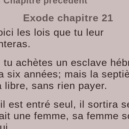
 Chapitre précédent
Exode chapitre 21
oici les lois que tu leur
nteras.
i tu achètes un esclave hébr
a six années; mais la septiè
a libre, sans rien payer.
il est entré seul, il sortira s
avait une femme, sa femme so
ui.