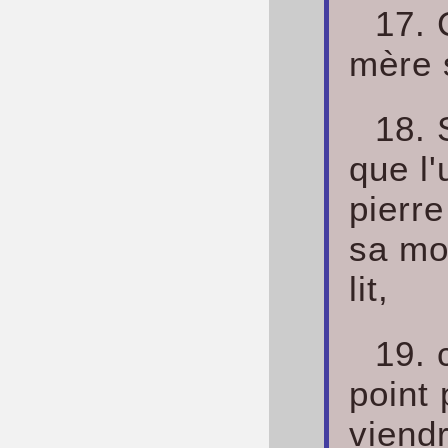
17. 
mère 
18. 
que l'
pierr
sa mor
lit,
19. 
point 
viendr