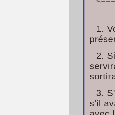
<===
1. V
prése
2. S
servir
sortir
3. S'
s'il 
avec l