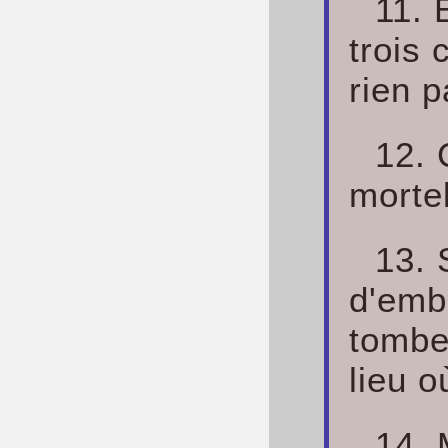
11. 
trois 
rien p
12. 
morte
13. 
d'embû
tomber
lieu o
14. 