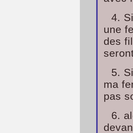
4. S
une fe
des fi
seront
5. S
ma fe
pas so
6. a
devant