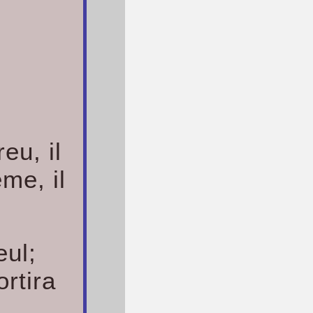
eu, il
me, il
eul;
rtira