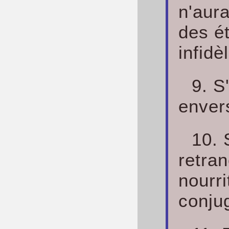
n'aura
des ét
infidè
9. S'
envers
10. 
retran
nourri
conju