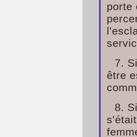
porte 
percer
l'escl
servic
7. S
être e
comme
8. S
s'étai
femme,