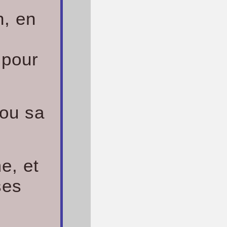
, en
 pour
 ou sa
e, et
ses