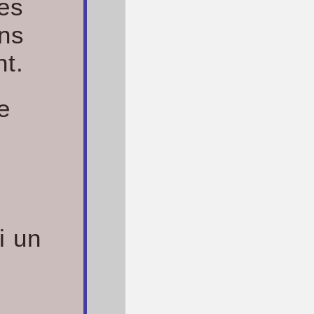
ces
ans
nt.
e
i un