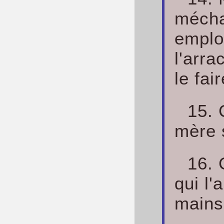
mécha
employ
l'arr
le fai
15. 
mère 
16. 
qui l'
mains