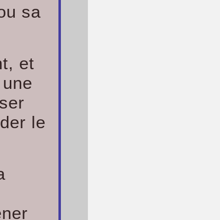
ou sa
t, et
c une
user
der le
a
ener