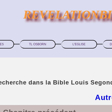
REVELATIONB
ES
TL OSBORN
L'EGLISE
D
recherche dans la Bible Louis Segon
Autr