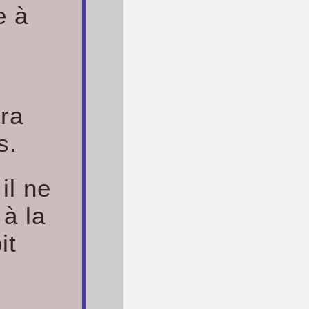
e à
ira
s.
il ne
 à la
it