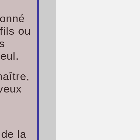
 donné
fils ou
ts
seul.
maître,
veux
 de la