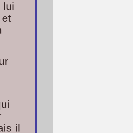
 lui
 et
n
ur
qui
r
is il