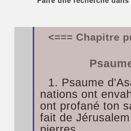
Faire une recherche dans
<=== Chapitre p
Psaume
1. Psaume d'As
nations ont envah
ont profané ton s
fait de Jérusale
pierres.