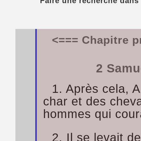
Faire une recherche dans
<=== Chapitre p
2 Samue
1. Après cela, 
char et des cheva
hommes qui coura
2. Il se levait 